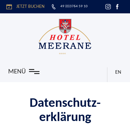
JETZT BUCHEN
49 (0)3764 59 10
n
MENÜ
EN
Datenschutz­
erklärung