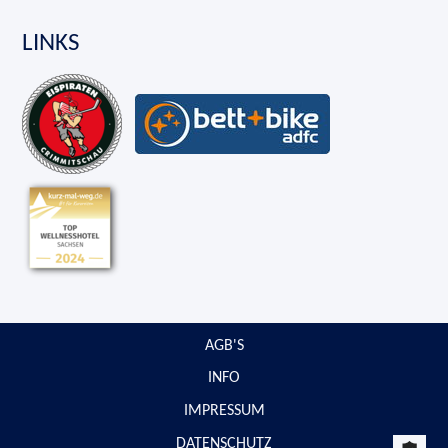
LINKS
Navi
AGB'S
übe
INFO
IMPRESSUM
DATENSCHUTZ