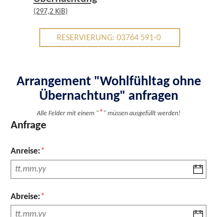
(297,2 KiB)
RESERVIERUNG: 03764 591-0
Arrangement "Wohlfühltag ohne
Übernachtung" anfragen
*
Alle Felder mit einem "
" müssen ausgefüllt werden!
Anfrage
Pflichtfeld
Anreise:
*
Pflichtfeld
Abreise:
*